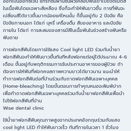
ออกเป็นออกซิเจน แทรกซึมผ่านชั้นผิวเคลือบฟันเข้าไปขจัดเม็ดสี
ในเนื้อฟันโดยเฉพาะสีเหลือง ซึ่งก็จะทำให้ฟันขาวขึ้น การที่ฟันจะ
เปลี่ยนสีได้ขาวขึ้นมากน้อยแค่ไหนนั้น ก็ขึ้นอยู่กับ 2 ปัจจัย คือ
ปัจจัยภายนอก ได้แก่ บุหรี่ เครื่องดื่ม สีของอาหาร และปัจจัย
ภายใน ได้แก่ การสะสมของสารมีสีในเนื้อฟันในช่วงสร้างฟันหรือ
ฟันตาย
การฟอกสีฟันโดยการใช้แสง Cool light LED ร่วมกับน้ำยา
ฟอกสีฟันจะทำให้ฟันขาวขึ้นทันทีหลังฟอกแต่อยู่ได้ประมาณ 4-6
เดือน ขึ้นอยู่กับพฤติกรรมการรับประทานอาหารของผู้ป่วย ถ้า
ต้องการให้ฟันที่ฟอกคงสภาพความขาวได้ยาวนาน แนะนำให้
ทำการฟอกสีฟันต่อที่บ้านร่วมกับถาดฟอกสีฟันเฉพาะบุคคล
(Home-bleaching) โดยขั้นตอนการทำคุณหมอจะพิมพ์ปาก
เพื่อทำถาดฟอกสีฟันเฉพาะบุคคลร่วมกับน้ำยาฟอกสีฟันเพื่อนำ
ไปใช้ฟอกสีฟันที่บ้าน
Wise dental clinic
ใช้น้ำยาฟอกสีฟันคุณภาพสูงจากประเทศอังกฤษร่วมกับแสง
cool light LED ทำให้ฟันขาวเร็ว ทันทีภายในเวลา 1 ชั่วโมง