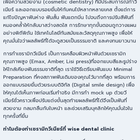
เพื่อความสวยงาม (cosmetic dentistry) ที่มีประสบการณ์ทำวี
เนียร์ และออกแบบรอยยิ้มให้กับคนไข้หลากหลายเคส ตั้งแต่การ
แก้ไขปัญหาฟันห่าง ฟันสั้น ฟันแตกบิ่น ไปจนถึงการปรับสีฟันที่
หมองคล้ำให้กลับมาสว่างสดใส การรักษาทุกขั้นตอนถูกวางแผน
อย่างพิถีพิถัน ใช้เทคโนโลยีทันสมัยและวัสดุคุณภาพสูง เพื่อให้
คุณมั่นใจว่าผลลัพธ์ที่ได้จะดูสวยเป็นธรรมชาติ และคงทนยาวนาน
การทำเซรามิกวีเนียร์ เป็นการเคลือบผิวหน้าฟันด้วยเซรามิก
คุณภาพสูง (Emax, Amber, Lisi press)ที่ออกแบบสีและรูปร่าง
ให้ใกล้เคียงฟันธรรมชาติที่สุด เราใช้วิธีเตรียมฟันแบบ Minimal
Preparation ที่คงสภาพฟันเดิมของคุณไว้มากที่สุด พร้อมการ
ออกแบบรอยยิ้มด้วยระบบดิจิทัล (Digital smile design) เพื่อ
ให้คุณได้เห็นภาพก่อนเริ่มทำจริง มีการทำ mock up ด้วยวี
เนียร์ชั่วคราวเพื่อปรับแต่งขั้นสุดท้ายผลลัพธ์ที่ได้จึงเป็นฟันที่
สวยงาม กลมกลืนกับใบหน้า และช่วยเสริมบุคลิกให้คุณมั่นใจใน
ทุกครั้งที่ยิ้ม
ทำไมต้องทำเซรามิกวีเนียร์ที่ wise dental clinic