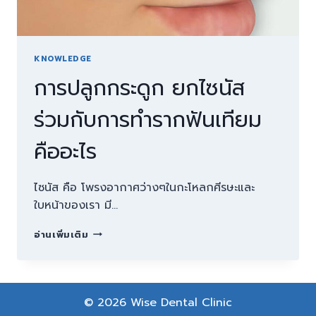
KNOWLEDGE
การปลูกกระดูก ยกไซนัส
ร่วมกับการทำรากฟันเทียม
คืออะไร
ไซนัส คือ โพรงอากาศว่างๆในกะโหลกศีรษะและ
ใบหน้าของเรา มี…
การ
อ่านเพิ่มเติม
ปลูก
กระดูก
ยก
ไซนัส
© 2026 Wise Dental Clinic
ร่วม